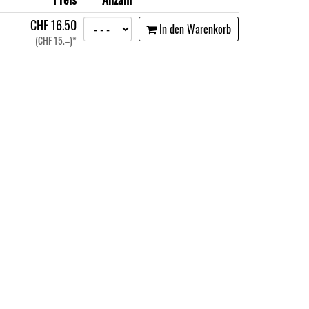
CHF
16.50
In den Warenkorb
(CHF
15.–)*